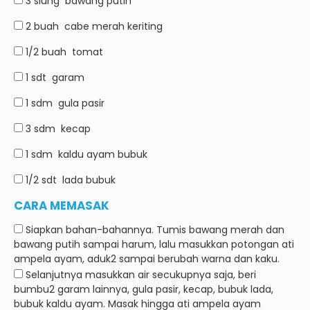
3 siung
bawang putih
2 buah
cabe merah keriting
1/2 buah
tomat
1 sdt
garam
1 sdm
gula pasir
3 sdm
kecap
1 sdm
kaldu ayam bubuk
1/2 sdt
lada bubuk
CARA MEMASAK
Siapkan bahan-bahannya.
Tumis bawang merah dan
bawang putih sampai harum, lalu masukkan potongan ati
ampela ayam, aduk2 sampai berubah warna dan kaku.
Selanjutnya masukkan air secukupnya saja, beri
bumbu2 garam lainnya, gula pasir, kecap, bubuk lada,
bubuk kaldu ayam.
Masak hingga ati ampela ayam