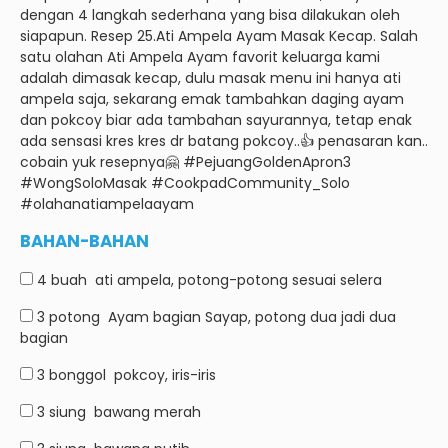
dengan 4 langkah sederhana yang bisa dilakukan oleh
siapapun.
Resep 25.Ati Ampela Ayam Masak Kecap.
Salah
satu olahan Ati Ampela Ayam favorit keluarga kami
adalah dimasak kecap, dulu masak menu ini hanya ati
ampela saja, sekarang emak tambahkan daging ayam
dan pokcoy biar ada tambahan sayurannya, tetap enak
ada sensasi kres kres dr batang pokcoy..👍 penasaran kan..
cobain yuk resepnya🤗 #PejuangGoldenApron3
#WongSoloMasak #CookpadCommunity_Solo
#olahanatiampelaayam
BAHAN-BAHAN
4 buah
ati ampela, potong-potong sesuai selera
3 potong
Ayam bagian Sayap, potong dua jadi dua
bagian
3 bonggol
pokcoy, iris-iris
3 siung
bawang merah