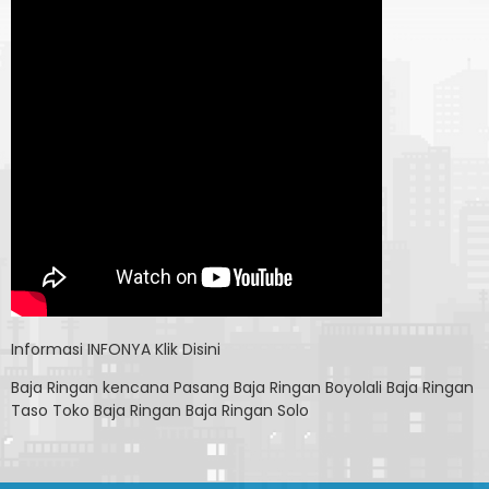
Informasi
INFONYA Klik Disini
Baja Ringan kencana
Pasang Baja Ringan Boyolali
Baja Ringan
Taso
Toko Baja Ringan
Baja Ringan Solo