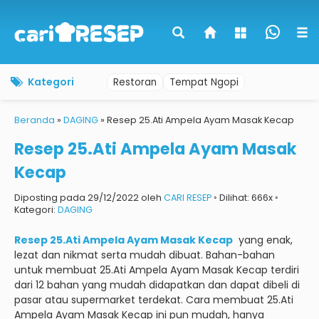
Kategori
Restoran
Tempat Ngopi
Beranda
»
DAGING
»
Resep 25.Ati Ampela Ayam Masak Kecap
Resep 25.Ati Ampela Ayam Masak
Kecap
Diposting pada 29/12/2022 oleh
CARI RESEP
◦ Dilihat: 666x ◦
Kategori:
DAGING
Resep 25.Ati Ampela Ayam Masak Kecap
yang enak,
lezat dan nikmat serta mudah dibuat.
Bahan-bahan
untuk membuat 25.Ati Ampela Ayam Masak Kecap terdiri
dari 12 bahan yang mudah didapatkan dan dapat dibeli di
pasar atau supermarket terdekat.
Cara membuat 25.Ati
Ampela Ayam Masak Kecap ini pun mudah, hanya