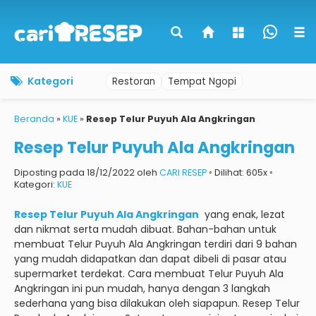
Kategori
Restoran
Tempat Ngopi
Beranda
»
KUE
»
Resep Telur Puyuh Ala Angkringan
Resep Telur Puyuh Ala Angkringan
Diposting pada 18/12/2022 oleh
CARI RESEP
◦ Dilihat: 605x ◦
Kategori:
KUE
Resep Telur Puyuh Ala Angkringan
yang enak, lezat
dan nikmat serta mudah dibuat.
Bahan-bahan untuk
membuat Telur Puyuh Ala Angkringan terdiri dari 9 bahan
yang mudah didapatkan dan dapat dibeli di pasar atau
supermarket terdekat.
Cara membuat Telur Puyuh Ala
Angkringan ini pun mudah, hanya dengan 3 langkah
sederhana yang bisa dilakukan oleh siapapun.
Resep Telur