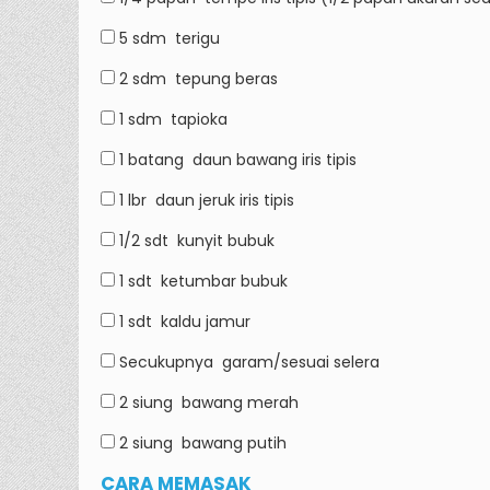
5 sdm
terigu
2 sdm
tepung beras
1 sdm
tapioka
1 batang
daun bawang iris tipis
1 lbr
daun jeruk iris tipis
1/2 sdt
kunyit bubuk
1 sdt
ketumbar bubuk
1 sdt
kaldu jamur
Secukupnya
garam/sesuai selera
2 siung
bawang merah
2 siung
bawang putih
CARA MEMASAK