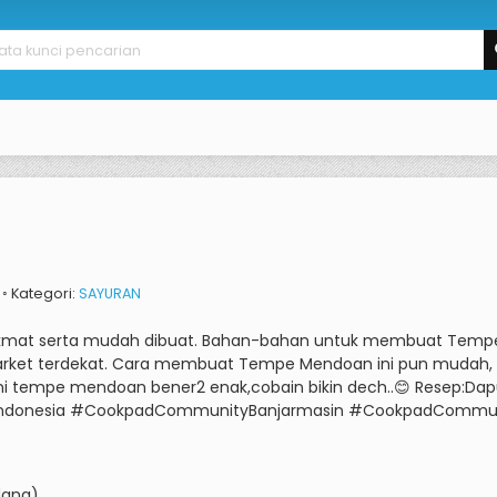
x ◦ Kategori:
SAYURAN
kmat serta mudah dibuat.
Bahan-bahan untuk membuat Tempe M
rket terdekat.
Cara membuat Tempe Mendoan ini pun mudah, h
ni tempe mendoan bener2 enak,cobain bikin dech..😊 Resep:Da
Indonesia #CookpadCommunityBanjarmasin #CookpadCommu
dang)