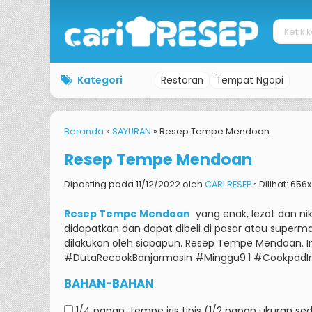
Kategori
Restoran
Tempat Ngopi
Beranda
»
SAYURAN
»
Resep Tempe Mendoan
Resep Tempe Mendoan
Diposting pada 11/12/2022 oleh
CARI RESEP
◦ Dilihat: 656
Resep Tempe Mendoan
yang enak, lezat dan ni
didapatkan dan dapat dibeli di pasar atau superma
dilakukan oleh siapapun.
Resep Tempe Mendoan.
I
#DutaRecookBanjarmasin #Minggu9.1 #Cookpad
BAHAN-BAHAN
1/4 papan
tempe iris tipis (1/2 papan ukuran se