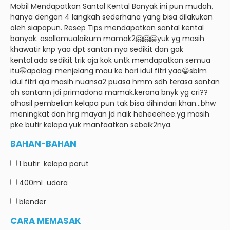
Mobil Mendapatkan Santal Kental Banyak ini pun mudah,
hanya dengan 4 langkah sederhana yang bisa dilakukan
oleh siapapun.
Resep Tips mendapatkan santal kental
banyak.
asallamualaikum mamak2🤗🤗🤗yuk yg masih
khawatir knp yaa dpt santan nya sedikit dan gak
kental.ada sedikit trik aja kok untk mendapatkan semua
itu🤭apalagi menjelang mau ke hari idul fitri yaa😁sblm
idul fitri aja masih nuansa2 puasa hmm sdh terasa santan
oh santann jdi primadona mamak.kerana bnyk yg cri??
alhasil pembelian kelapa pun tak bisa dihindari khan…bhw
meningkat dan hrg mayan jd naik heheeehee.yg masih
pke butir kelapa.yuk manfaatkan sebaik2nya.
BAHAN-BAHAN
1 butir
kelapa parut
400ml
udara
blender
CARA MEMASAK