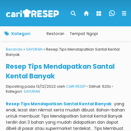
Kategori
Restoran
Tempat Ngopi
Beranda
»
SAYURAN
»
Resep Tips Mendapatkan Santal Kental
Banyak
Resep Tips Mendapatkan Santal
Kental Banyak
Diposting pada 13/12/2022 oleh
CARI RESEP
◦ Dilihat: 620x ◦
Kategori:
SAYURAN
Resep Tips Mendapatkan Santal Kental Banyak
yang
enak, lezat dan nikmat serta mudah dibuat.
Bahan-bahan
untuk membuat Tips Mendapatkan Santal Kental Banyak
terdiri dari 3 bahan yang mudah didapatkan dan dapat
dibeli di pasar atau supermarket terdekat.
Tips Membuat