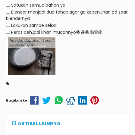
Satukan semua bahan ya
Blender menjadi dua tahap.agar ga kepenuhan pd saat
blendernya
Lakukan sampe selsai
Peras deh.jadi khan mudahnyo😁😁😁🤗🤗🤗
Tips Mendapatkan Santal
Kental Banyak
Bagikan ke
ARTIKEL LAINNYA