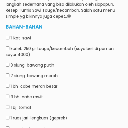
langkah sederhana yang bisa dilakukan oleh siapapun.
Resep Tumis Sawi Tauge/Kecambah.
Salah satu menu
simple yg bikinnya juga cepet..😃
BAHAN-BAHAN
1 ikat
sawi
kurleb 250 gr tauge/kecambah (saya beli di paman
sayur 4000)
3 siung
bawang putih
7 siung
bawang merah
1 bh
cabe merah besar
9 bh
cabe rawit
1 bj
tomat
1 ruas jari
lengkuas (geprek)