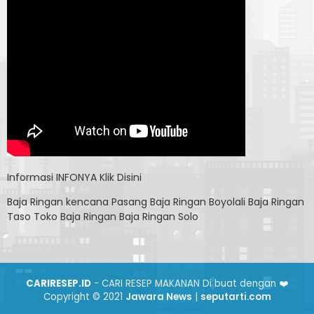
Informasi
INFONYA Klik Disini
Baja Ringan kencana
Pasang Baja Ringan Boyolali
Baja Ringan
Taso
Toko Baja Ringan
Baja Ringan Solo
CARIRESEP.ID
- CARI RESEP MAKANAN Di buat dengan ❤️
Copyright © 2021
Jawara News
|
seputarti.com