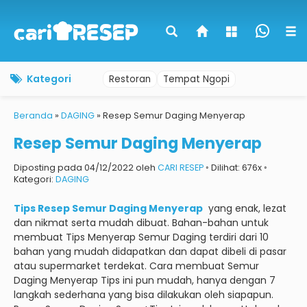
Kategori
Restoran
Tempat Ngopi
Beranda
»
DAGING
»
Resep Semur Daging Menyerap
Resep Semur Daging Menyerap
Diposting pada 04/12/2022 oleh
CARI RESEP
◦ Dilihat: 676x ◦
Kategori:
DAGING
Tips Resep Semur Daging Menyerap
yang enak, lezat
dan nikmat serta mudah dibuat.
Bahan-bahan untuk
membuat Tips Menyerap Semur Daging terdiri dari 10
bahan yang mudah didapatkan dan dapat dibeli di pasar
atau supermarket terdekat.
Cara membuat Semur
Daging Menyerap Tips ini pun mudah, hanya dengan 7
langkah sederhana yang bisa dilakukan oleh siapapun.