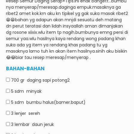
Resep Semur Daging Serap+Tips.
Ini enak bangett…bumbu
nya menyerap/meresap.daginga empuk.masaknya ga
ribet2 amet kok.krn aku kn tipikel yg gak suka masak ribet2
😁😁bahan yg adapun akan mnjdi sesuatu deh matang
dn perut teratasi dan lidah insyaallah aman dimanjakan
dg rosone xiixix.wlu item tp nagih.bumbunya emng persi di
semur yaa.wlu hasilnya kaya rendang wong padang khan
suka ada yg item ya rendang khas padang tu yg
masaknya lamo tuh kn akan item hasilnya.sinih aku bisikin
😂😂biar tau resep meresap/menyerap .
BAHAN-BAHAN
700 gr
daging sapi potong2
5 sdm
minyak
5 sdm
bumbu halus(bamer.baput)
3 lenjer
sereh
3 lembar
daun jeruk