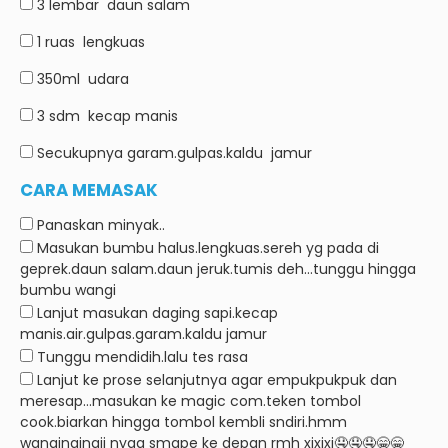
3 lembar
daun salam
1 ruas
lengkuas
350ml
udara
3 sdm
kecap manis
Secukupnya garam.gulpas.kaldu
jamur
CARA MEMASAK
Panaskan minyak..
Masukan bumbu halus.lengkuas.sereh yg pada di
geprek.daun salam.daun jeruk.tumis deh…tunggu hingga
bumbu wangi
Lanjut masukan daging sapi.kecap
manis.air.gulpas.garam.kaldu jamur
Tunggu mendidih.lalu tes rasa
Lanjut ke prose selanjutnya agar empukpukpuk dan
meresap…masukan ke magic com.teken tombol
cook.biarkan hingga tombol kembli sndiri.hmm
wangingingii nyaa smape ke depan rmh xixixi🤤🤤🤤😁😁