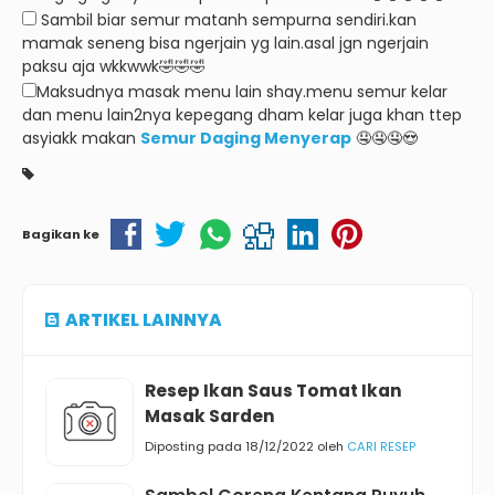
Sambil biar semur matanh sempurna sendiri.kan
mamak seneng bisa ngerjain yg lain.asal jgn ngerjain
paksu aja wkkwwk🤣🤣🤣
Maksudnya masak menu lain shay.menu semur kelar
dan menu lain2nya kepegang dham kelar juga khan ttep
asyiakk makan
Semur Daging Menyerap
🤤🤤🤤😍
Bagikan ke
ARTIKEL LAINNYA
Resep Ikan Saus Tomat Ikan
Masak Sarden
Diposting pada 18/12/2022 oleh
CARI RESEP