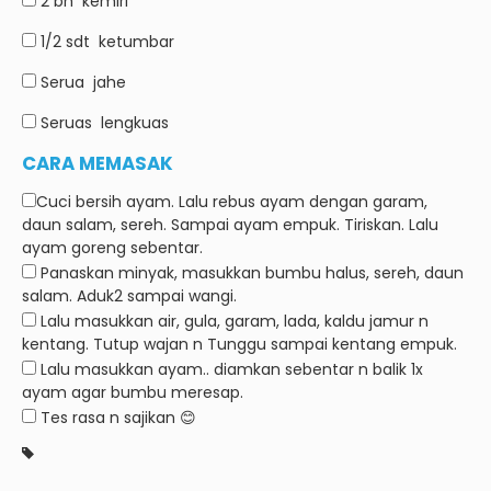
2 bh
kemiri
1/2 sdt
ketumbar
Serua
jahe
Seruas
lengkuas
CARA MEMASAK
Cuci bersih ayam.
Lalu rebus ayam dengan garam,
daun salam, sereh.
Sampai ayam empuk.
Tiriskan.
Lalu
ayam goreng sebentar.
Panaskan minyak, masukkan bumbu halus, sereh, daun
salam.
Aduk2 sampai wangi.
Lalu masukkan air, gula, garam, lada, kaldu jamur n
kentang.
Tutup wajan n Tunggu sampai kentang empuk.
Lalu masukkan ayam.. diamkan sebentar n balik 1x
ayam agar bumbu meresap.
Tes rasa n sajikan 😊