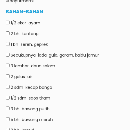
#dapurmami
BAHAN-BAHAN
1/2 ekor
ayam
2 bh
kentang
1 bh
sereh, geprek
Secukupnya
lada, gula, garam, kaldu jamur
3 lembar
daun salam
2 gelas
air
2 sdm
kecap bango
1/2 sdm
saos tiram
3 bh
bawang putih
5 bh
bawang merah