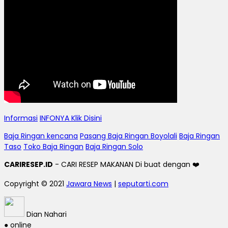
Informasi
INFONYA Klik Disini
Baja Ringan kencana
Pasang Baja Ringan Boyolali
Baja Ringan
Taso
Toko Baja Ringan
Baja Ringan Solo
CARIRESEP.ID
- CARI RESEP MAKANAN Di buat dengan ❤️
Copyright © 2021
Jawara News
|
seputarti.com
Dian Nahari
● online