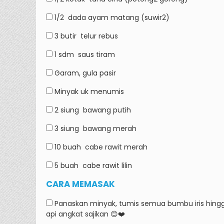
1/2
dada ayam matang (suwir2)
3 butir
telur rebus
1 sdm
saus tiram
Garam, gula pasir
Minyak uk menumis
2 siung
bawang putih
3 siung
bawang merah
10 buah
cabe rawit merah
5 buah
cabe rawit lilin
CARA MEMASAK
Panaskan minyak, tumis semua bumbu iris hingg
api angkat sajikan 😊❤️