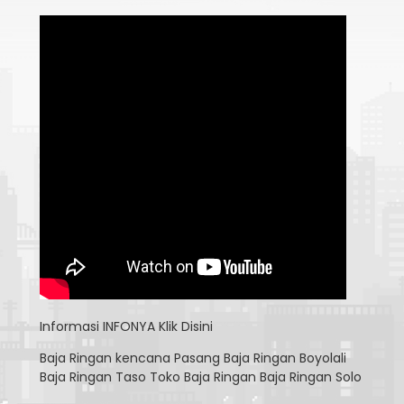
Informasi
INFONYA Klik Disini
Baja Ringan kencana
Pasang Baja Ringan Boyolali
Baja Ringan Taso
Toko Baja Ringan
Baja Ringan Solo