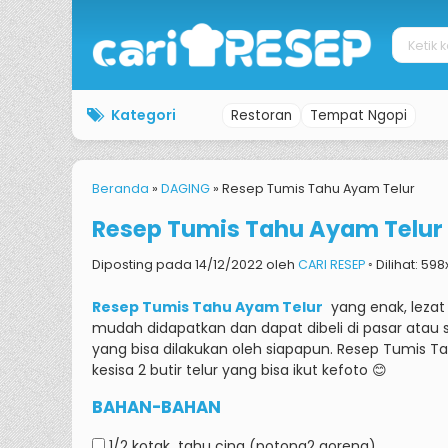
Kategori
Restoran
Tempat Ngopi
Beranda
»
DAGING
»
Resep Tumis Tahu Ayam Telur
Resep Tumis Tahu Ayam Telur
Diposting pada 14/12/2022 oleh
CARI RESEP
◦ Dilihat: 598
Resep Tumis Tahu Ayam Telur
yang enak, lezat
mudah didapatkan dan dapat dibeli di pasar atau
yang bisa dilakukan oleh siapapun.
Resep Tumis Ta
kesisa 2 butir telur yang bisa ikut kefoto 😊
BAHAN-BAHAN
1/2 kotak
tahu cina (potong2 goreng)