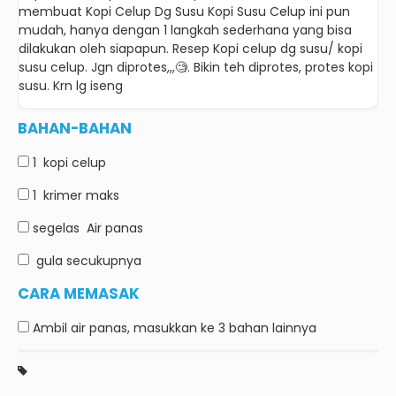
membuat Kopi Celup Dg Susu Kopi Susu Celup ini pun
mudah, hanya dengan 1 langkah sederhana yang bisa
dilakukan oleh siapapun.
Resep Kopi celup dg susu/ kopi
susu celup.
Jgn diprotes,,,🧐.
Bikin teh diprotes, protes kopi
susu.
Krn lg iseng
BAHAN-BAHAN
1
kopi celup
1
krimer maks
segelas
Air panas
gula
secukupnya
CARA MEMASAK
Ambil air panas, masukkan ke 3 bahan lainnya