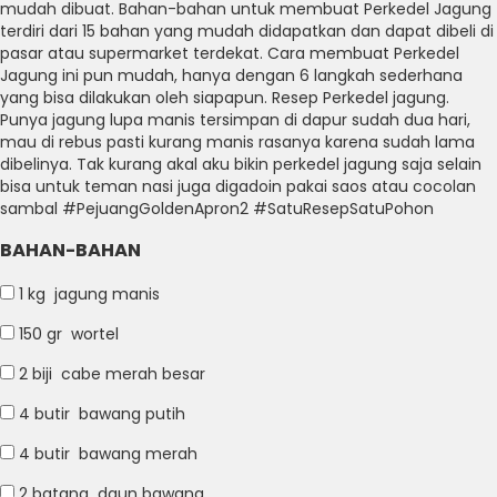
mudah dibuat.
Bahan-bahan untuk membuat Perkedel Jagung
terdiri dari 15 bahan yang mudah didapatkan dan dapat dibeli di
pasar atau supermarket terdekat.
Cara membuat Perkedel
Jagung ini pun mudah, hanya dengan 6 langkah sederhana
yang bisa dilakukan oleh siapapun.
Resep Perkedel jagung.
Punya jagung lupa manis tersimpan di dapur sudah dua hari,
mau di rebus pasti kurang manis rasanya karena sudah lama
dibelinya.
Tak kurang akal aku bikin perkedel jagung saja selain
bisa untuk teman nasi juga digadoin pakai saos atau cocolan
sambal #PejuangGoldenApron2 ​​#SatuResepSatuPohon
BAHAN-BAHAN
1 kg
jagung manis
150 gr
wortel
2 biji
cabe merah besar
4 butir
bawang putih
4 butir
bawang merah
2 batang
daun bawang