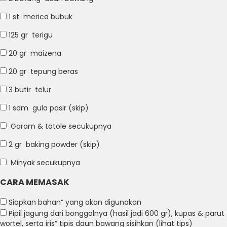
1 st
merica bubuk
125 gr
terigu
20 gr
maizena
20 gr
tepung beras
3 butir
telur
1 sdm
gula pasir (skip)
Garam & totole
secukupnya
2 gr
baking powder (skip)
Minyak
secukupnya
CARA MEMASAK
Siapkan bahan” yang akan digunakan
Pipil jagung dari bonggolnya (hasil jadi 600 gr), kupas & parut
wortel, serta iris” tipis daun bawang sisihkan (lihat tips)