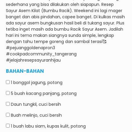
sederhana yang bisa dilakukan oleh siapapun.
Resep
Sayur Asem Kilat (Bumbu Racik).
Weekend ini lagi mager
banget dan abis pindahan, capee banget.
Di kulkas masih
ada sayur asem bungkusan hasil beli di tukang sayur.
Plus
tetiba inget masih ada bumbu Racik Sayur Asem.
Jadilah
hari ini tema makan siangnya sunda simple, lengkap
dengan tahu tempe goreng dan sambal terasi🥰
#pejuanggoldenapron3
#cookpadcommunity_tangerang
#jelajahresepsayuranhijau
BAHAN-BAHAN
1 bonggol
jagung, potong
5 buah
kacang panjang, potong
Daun tungkil, cuci bersih
Buah
melinjo, cuci bersih
1 buah
labu siam, kupas kulit, potong