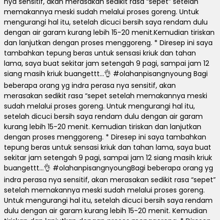
nya sensitif, akan merasakan sedikit rasa “sepet” setelah
memakannya meski sudah melalui proses goreng.
Untuk
mengurangi hal itu, setelah dicuci bersih saya rendam dulu
dengan air garam kurang lebih 15-20 menit.
Kemudian tiriskan
dan lanjutkan dengan proses menggoreng.
* Diresep ini saya
tambahkan tepung beras untuk sensasi kriuk dan tahan
lama, saya buat sekitar jam setengah 9 pagi, sampai jam 12
siang masih kriuk buangettt…👌 #olahanpisangnyoung
Bagi
beberapa orang yg indra perasa nya sensitif, akan
merasakan sedikit rasa “sepet setelah memakannya meski
sudah melalui proses goreng.
Untuk mengurangi hal itu,
setelah dicuci bersih saya rendam dulu dengan air garam
kurang lebih 15-20 menit.
Kemudian tiriskan dan lanjutkan
dengan proses menggoreng.
* Diresep ini saya tambahkan
tepung beras untuk sensasi kriuk dan tahan lama, saya buat
sekitar jam setengah 9 pagi, sampai jam 12 siang masih kriuk
buangettt…👌 #olahanpisangnyoung
Bagi beberapa orang yg
indra perasa nya sensitif, akan merasakan sedikit rasa “sepet”
setelah memakannya meski sudah melalui proses goreng.
Untuk mengurangi hal itu, setelah dicuci bersih saya rendam
dulu dengan air garam kurang lebih 15-20 menit.
Kemudian