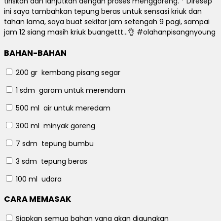
tiriskan dan lanjutkan dengan proses menggoreng.
* Diresep
ini saya tambahkan tepung beras untuk sensasi kriuk dan
tahan lama, saya buat sekitar jam setengah 9 pagi, sampai
jam 12 siang masih kriuk buangettt…👌 #olahanpisangnyoung
BAHAN-BAHAN
200 gr
kembang pisang segar
1 sdm
garam untuk merendam
500 ml
air untuk meredam
300 ml
minyak goreng
7 sdm
tepung bumbu
3 sdm
tepung beras
100 ml
udara
CARA MEMASAK
Siapkan semua bahan yang akan digunakan