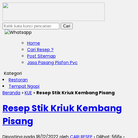
Cari
Home
Cari Resep ?
Post Sitemap
Jasa Pasang Plafon Pvc
Kategori
Restoran
Tempat Ngopi
Beranda
»
KUE
»
Resep Stik Kriuk Kembang Pisang
Resep Stik Kriuk Kembang
Pisang
Diposting pada 18/12/2022 oleh
CARI RESEP
◦ Dilihat: 566x ◦