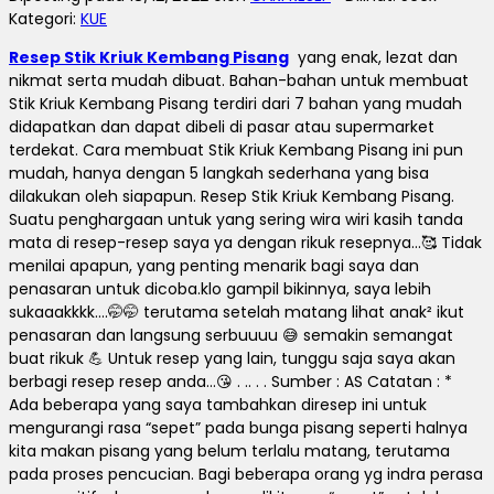
Kategori:
KUE
Resep Stik Kriuk Kembang Pisang
yang enak, lezat dan
nikmat serta mudah dibuat.
Bahan-bahan untuk membuat
Stik Kriuk Kembang Pisang terdiri dari 7 bahan yang mudah
didapatkan dan dapat dibeli di pasar atau supermarket
terdekat.
Cara membuat Stik Kriuk Kembang Pisang ini pun
mudah, hanya dengan 5 langkah sederhana yang bisa
dilakukan oleh siapapun.
Resep Stik Kriuk Kembang Pisang.
Suatu penghargaan untuk yang sering wira wiri kasih tanda
mata di resep-resep saya ya dengan rikuk resepnya…🥰 Tidak
menilai apapun, yang penting menarik bagi saya dan
penasaran untuk dicoba.
klo gampil bikinnya, saya lebih
sukaaakkkk….🤭🤭 terutama setelah matang lihat anak² ikut
penasaran dan langsung serbuuuu 😅 semakin semangat
buat rikuk 💪 Untuk resep yang lain, tunggu saja saya akan
berbagi resep resep anda…😘 .
.. .
.
Sumber : AS Catatan :
*
Ada beberapa yang saya tambahkan diresep ini untuk
mengurangi rasa “sepet” pada bunga pisang seperti halnya
kita makan pisang yang belum terlalu matang, terutama
pada proses pencucian.
Bagi beberapa orang yg indra perasa