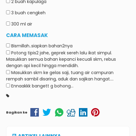
2 buah
kapulaga
3 buah
cengkeh
300 ml
air
CARA MEMASAK
Bismillah..siapkan bahan2nya
Potong tipis2 jahe, geprek sereh lalu ikat simpul.
Masukkan semua bahan kepanci kecuali skm, rebus
dengan api kecil hingga mendidih.
Masukkan skm ke gelas saji, tuang air campuran
rempah sambil disaring, aduk dan sajikan hangat….
Ennaakkk bangett g bohong…
Bagikan ke
ARTIKEL LAINNYA