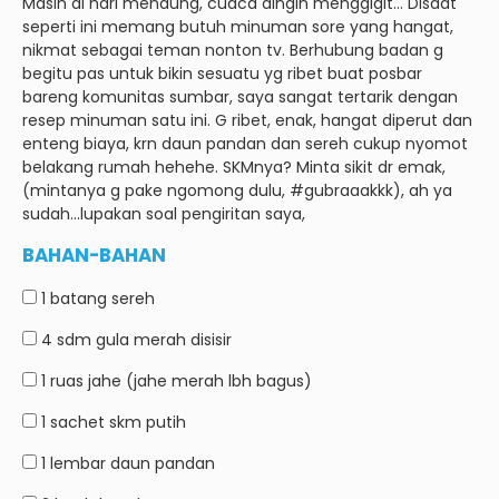
Masih di hari mendung, cuaca dingin menggigit… Disaat
seperti ini memang butuh minuman sore yang hangat,
nikmat sebagai teman nonton tv.
Berhubung badan g
begitu pas untuk bikin sesuatu yg ribet buat posbar
bareng komunitas sumbar, saya sangat tertarik dengan
resep minuman satu ini.
G ribet, enak, hangat diperut dan
enteng biaya, krn daun pandan dan sereh cukup nyomot
belakang rumah hehehe.
SKMnya?
Minta sikit dr emak,
(mintanya g pake ngomong dulu, #gubraaakkk), ah ya
sudah…lupakan soal pengiritan saya,
BAHAN-BAHAN
1 batang
sereh
4 sdm
gula merah disisir
1 ruas
jahe (jahe merah lbh bagus)
1 sachet
skm putih
1 lembar
daun pandan