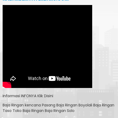
Informasi
INFONYA Klik Disini
Baja Ringan kencana
Pasang Baja Ringan Boyolali
Baja Ringan
Taso
Toko Baja Ringan
Baja Ringan Solo