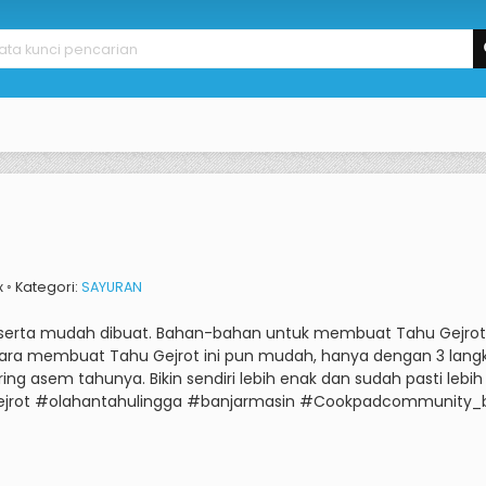
x ◦ Kategori:
SAYURAN
serta mudah dibuat.
Bahan-bahan untuk membuat Tahu Gejrot t
ara membuat Tahu Gejrot ini pun mudah, hanya dengan 3 langka
sering asem tahunya.
Bikin sendiri lebih enak dan sudah pasti lebi
tahugejrot #olahantahulingga #banjarmasin #Cookpadcommuni