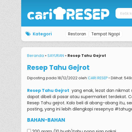
Kategori
Restoran
Tempat Ngopi
Beranda
»
SAYURAN
»
Resep Tahu Gejrot
Resep Tahu Gejrot
Diposting pada 18/12/2022 oleh
CARI RESEP
◦ Dilihat: 549
Resep Tahu Gejrot
yang enak, lezat dan nikmat 
dapat dibeli di pasar atau supermarket terdekat.
C
Resep Tahu gejrot.
Kalo beli di abang-abang itu, 
posting, yang ini lebih dilengkapi resepnya #
BAHAN-BAHAN
200 gram
(10 buah)tahu pong siap pakai