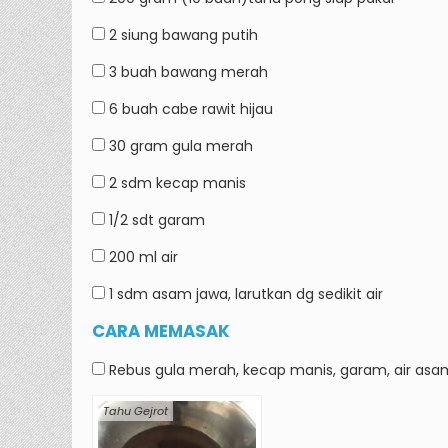
2 siung
bawang putih
3 buah
bawang merah
6 buah
cabe rawit hijau
30 gram
gula merah
2 sdm
kecap manis
1/2 sdt
garam
200 ml
air
1 sdm
asam jawa, larutkan dg sedikit air
CARA MEMASAK
Rebus gula merah, kecap manis, garam, air asa
Tahu Gejrot