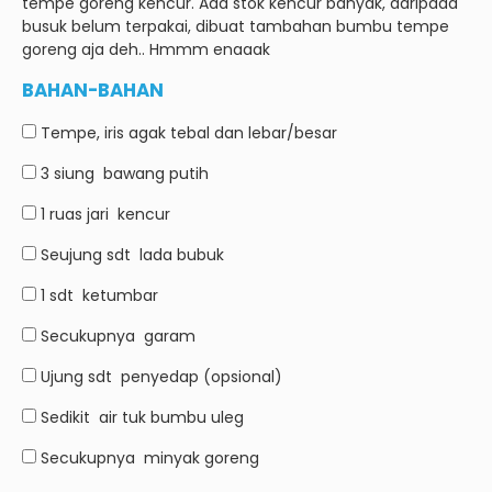
tempe goreng kencur.
Ada stok kencur banyak, daripada
busuk belum terpakai, dibuat tambahan bumbu tempe
goreng aja deh.. Hmmm enaaak
BAHAN-BAHAN
Tempe, iris agak tebal dan lebar/besar
3 siung
bawang putih
1 ruas jari
kencur
Seujung sdt
lada bubuk
1 sdt
ketumbar
Secukupnya
garam
Ujung sdt
penyedap (opsional)
Sedikit
air tuk bumbu uleg
Secukupnya
minyak goreng