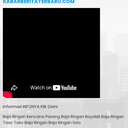
KABARBERITATERBARU.COM
Informasi
INFONYA Klik Disini
Baja Ringan kencana
Pasang Baja Ringan Boyolali
Baja Ringan
Taso
Toko Baja Ringan
Baja Ringan Solo