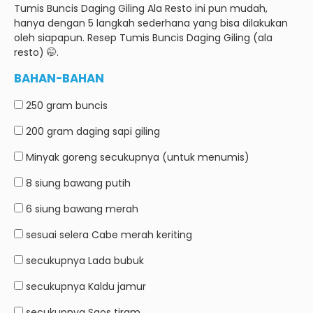
Tumis Buncis Daging Giling Ala Resto ini pun mudah,
hanya dengan 5 langkah sederhana yang bisa dilakukan
oleh siapapun.
Resep Tumis Buncis Daging Giling (ala
resto) 🤭.
BAHAN-BAHAN
250 gram
buncis
200 gram
daging sapi giling
Minyak goreng secukupnya (untuk menumis)
8 siung
bawang putih
6 siung
bawang merah
sesuai selera
Cabe merah keriting
secukupnya
Lada bubuk
secukupnya
Kaldu jamur
secukupnya
Saos tiram