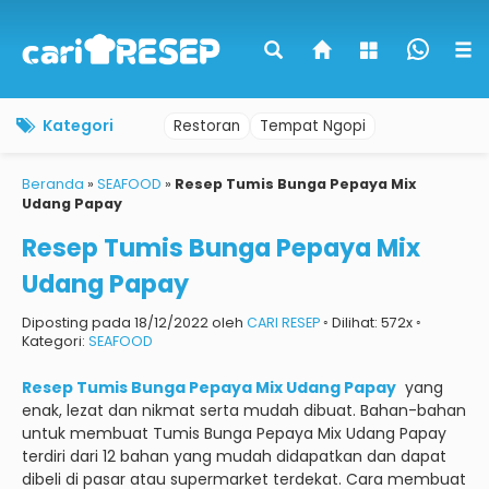
Kategori
Restoran
Tempat Ngopi
Beranda
»
SEAFOOD
»
Resep Tumis Bunga Pepaya Mix
Udang Papay
Resep Tumis Bunga Pepaya Mix
Udang Papay
Diposting pada 18/12/2022 oleh
CARI RESEP
◦ Dilihat: 572x ◦
Kategori:
SEAFOOD
Resep Tumis Bunga Pepaya Mix Udang Papay
yang
enak, lezat dan nikmat serta mudah dibuat.
Bahan-bahan
untuk membuat Tumis Bunga Pepaya Mix Udang Papay
terdiri dari 12 bahan yang mudah didapatkan dan dapat
dibeli di pasar atau supermarket terdekat.
Cara membuat