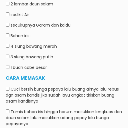
2 lembar
daun salam
sedikit
Air
secukupnya
Garam dan kaldu
Bahan iris :
4 siung
bawang merah
3 siung
bawang putih
1 buah
cabe besar
CARA MEMASAK
Cuci bersih bunga pepaya lalu buang airnya lalu rebus
dgn asam kandis jika sudah layu angkat tiriskan buang
asam kandisnya
Tumis bahan iris hingga harum masukkan lengkuas dan
daun salam lalu masukkan udang papay lalu bunga
pepayanya