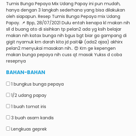
Tumis Bunga Pepaya Mix Udang Papay ini pun mudah,
hanya dengan 3 langkah sederhana yang bisa dilakukan
oleh siapapun.
Resep Tumis Bunga Pepaya mix Udang
Papay.
📌 Bpp, 28/07/2021 Dulu entah kenapa kl makan nih
sll d buang ato di sisihkan tp pelan2 ada yg ksih belajar
makan nih katax bunga nih bgus bgt biar ga gampang di
gigit nyamuk krn darah kita jd pait😂 (ada2 ajaa) akhirx
pelan2 menyukai masakan nih.. 😍 Krn ge kepengen
makan bunga pepaya nih cuss qt masak Yukss d coba
resepnya
BAHAN-BAHAN
1 bungkus
bunga pepaya
1/2
udang papay
1 buah
tomat iris
3 buah
asam kandis
Lengkuas geprek