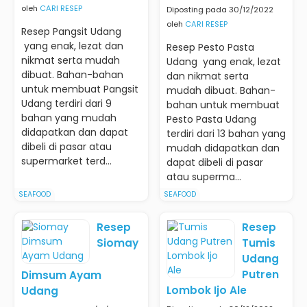
oleh
CARI RESEP
Diposting pada 30/12/2022
oleh
CARI RESEP
Resep Pangsit Udang
yang enak, lezat dan
Resep Pesto Pasta
nikmat serta mudah
Udang yang enak, lezat
dibuat. Bahan-bahan
dan nikmat serta
untuk membuat Pangsit
mudah dibuat. Bahan-
Udang terdiri dari 9
bahan untuk membuat
bahan yang mudah
Pesto Pasta Udang
didapatkan dan dapat
terdiri dari 13 bahan yang
dibeli di pasar atau
mudah didapatkan dan
supermarket terd...
dapat dibeli di pasar
atau superma...
SEAFOOD
SEAFOOD
Resep
Resep
Siomay
Tumis
Udang
Putren
Dimsum Ayam
Lombok Ijo Ale
Udang