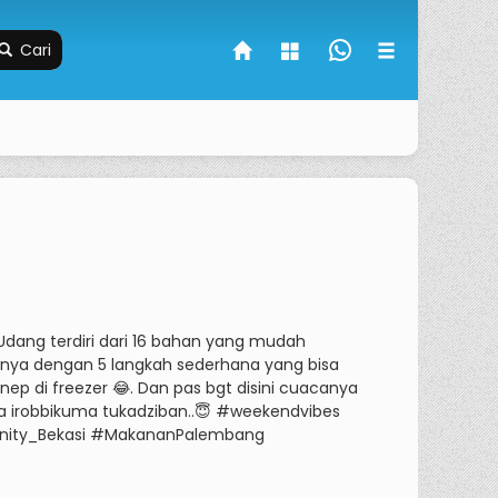
Cari
ng terdiri dari 16 bahan yang mudah
ya dengan 5 langkah sederhana yang bisa
inep di freezer 😂.
Dan pas bgt disini cuacanya
la irobbikuma tukadziban..😇 #weekendvibes
ity_Bekasi #MakananPalembang