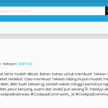
x ◦ Kategori:
SEAFOOD
at serta mudah dibuat.
Bahan-bahan untuk membuat Tekwan Uda
rket terdekat.
Cara membuat Tekwan Udang ini pun mudah, han
millah.. Bikin kuah tekwan jg, setelah sekian minggu pentolnya ng
llah, perut kenyang, suami dan anak2 pun senang 🤭.
Fabiayyi a
CookpadIndonesia #CookpadCommunity_id #CookpadCommun