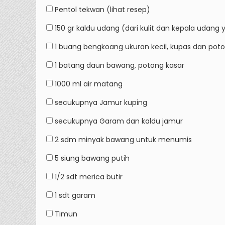
Pentol tekwan (lihat resep)
150 gr
kaldu udang (dari kulit dan kepala udang 
1
buang bengkoang ukuran kecil, kupas dan poto
1 batang
daun bawang, potong kasar
1000 ml
air matang
secukupnya
Jamur kuping
secukupnya
Garam dan kaldu jamur
2 sdm
minyak bawang untuk menumis
5 siung
bawang putih
1/2 sdt
merica butir
1 sdt
garam
Timun