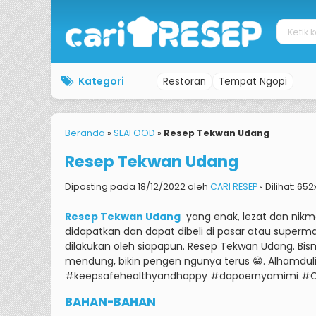
Kategori
Restoran
Tempat Ngopi
Beranda
»
SEAFOOD
»
Resep Tekwan Udang
Resep Tekwan Udang
Diposting pada 18/12/2022 oleh
CARI RESEP
◦ Dilihat: 652
Resep Tekwan Udang
yang enak, lezat dan nikm
didapatkan dan dapat dibeli di pasar atau superma
dilakukan oleh siapapun.
Resep Tekwan Udang.
Bis
mendung, bikin pengen ngunya terus 😁.
Alhamduli
#keepsafehealthyandhappy #dapoernyamimi #
BAHAN-BAHAN