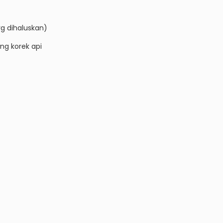
yg dihaluskan)
ng korek api