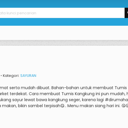
x ◦ Kategori:
SAYURAN
kmat serta mudah dibuat.
Bahan-bahan untuk membuat Tumis Ka
rket terdekat.
Cara membuat Tumis Kangkung ini pun mudah, h
ukang sayur lewat bawa kangkung seger, karena lagi #dirumahaja
a makan, bikin sambel terpisah😋.. Menu makan siang hari ini.
🤤