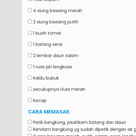
4 siung
bawang merah
2 siung
bawang putih
1 buah
tomat
1 batang
serai
2 lembar
daun salam
1 ruas jari
lengkuas
Kaldu bubuk
secukupnya
Gula merah
Kecap
CARA MEMASAK
Petik kangkung, pisahkam batang dan daun
Rendam kangkung yg sudah dipetik dengan air