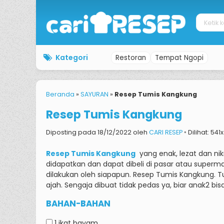
Kategori
Restoran
Tempat Ngopi
Beranda
»
SAYURAN
»
Resep Tumis Kangkung
Resep Tumis Kangkung
Diposting pada 18/12/2022 oleh
CARI RESEP
◦ Dilihat: 541
Resep Tumis Kangkung
yang enak, lezat dan ni
didapatkan dan dapat dibeli di pasar atau superma
dilakukan oleh siapapun.
Resep Tumis Kangkung.
T
ajah.
Sengaja dibuat tidak pedas ya, biar anak2 bis
BAHAN-BAHAN
1 ikat
bayam