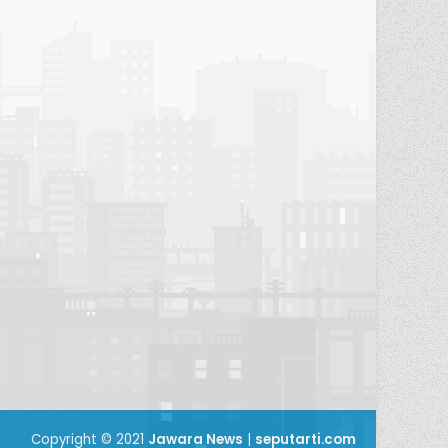
Copyright © 2021
Jawara News
|
seputarti.com