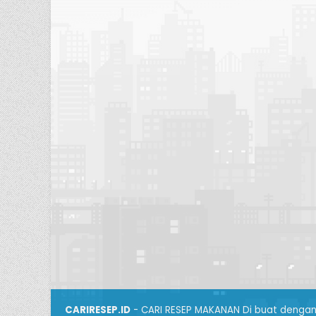
CARIRESEP.ID
- CARI RESEP MAKANAN Di buat dengan