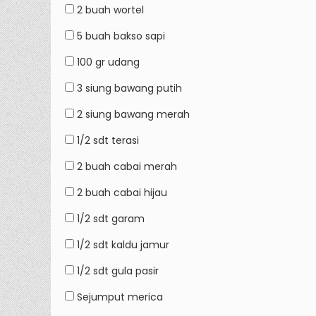
2 buah
wortel
5 buah
bakso sapi
100 gr
udang
3 siung
bawang putih
2 siung
bawang merah
1/2 sdt
terasi
2 buah
cabai merah
2 buah
cabai hijau
1/2 sdt
garam
1/2 sdt
kaldu jamur
1/2 sdt
gula pasir
Sejumput
merica