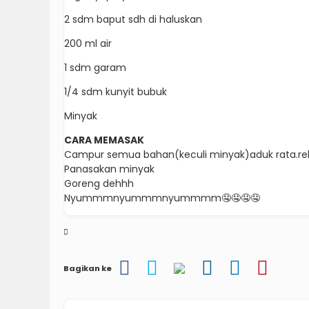
2 sdm baput sdh di haluskan
200 ml air
1 sdm garam
1/4 sdm kunyit bubuk
Minyak
CARA MEMASAK
Campur semua bahan(keculi minyak)aduk rata.reb
Panasakan minyak
Goreng dehhh
Nyummmnyummmnyummmm🤤🤤🤤🤤
Bagikan ke