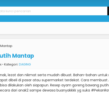
 Mantap
utih Mantap
7x ◦ Kategori:
DAGING
ak, lezat dan nikmat serta mudah dibuat. Bahan-bahan unt
dapat dibeli di pasar atau supermarket terdekat. Cara membua
isa dilakukan oleh siapapun. Resep ayam goreng bawang putih
 Secara dari anak2 sampe dewasa buanyakkkk yg suka #Pekan