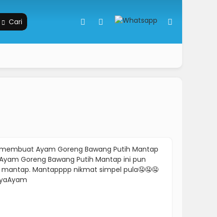
Cari
uk membuat Ayam Goreng Bawang Putih Mantap
t Ayam Goreng Bawang Putih Mantap ini pun
 mantap. Mantapppp nikmat simpel pula🤤🤤🤤
RayaAyam