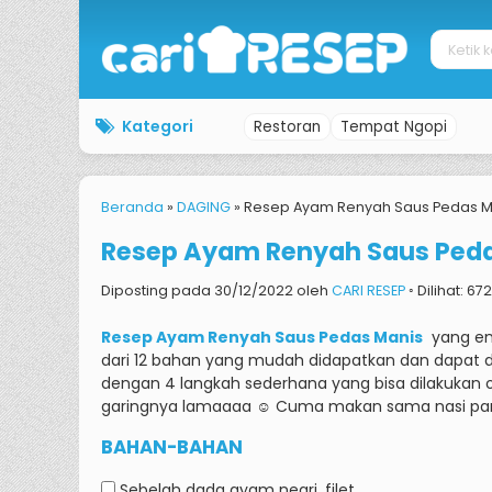
Kategori
Restoran
Tempat Ngopi
Beranda
»
DAGING
»
Resep Ayam Renyah Saus Pedas M
Resep Ayam Renyah Saus Ped
Diposting pada 30/12/2022 oleh
CARI RESEP
◦ Dilihat: 67
Resep Ayam Renyah Saus Pedas Manis
yang ena
dari 12 bahan yang mudah didapatkan dan dapat di
dengan 4 langkah sederhana yang bisa dilakukan 
garingnya lamaaaa ☺️ Cuma makan sama nasi pan
BAHAN-BAHAN
Sebelah dada ayam negri, filet