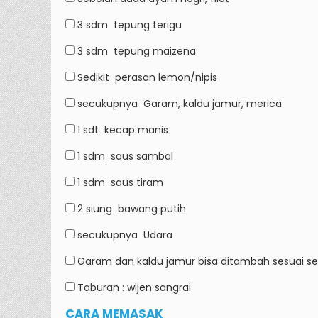
3 sdm
tepung terigu
3 sdm
tepung maizena
Sedikit
perasan lemon/nipis
secukupnya
Garam, kaldu jamur, merica
1 sdt
kecap manis
1 sdm
saus sambal
1 sdm
saus tiram
2 siung
bawang putih
secukupnya
Udara
Garam dan kaldu jamur bisa ditambah sesuai se
Taburan : wijen sangrai
CARA MEMASAK