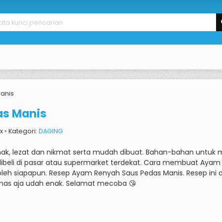
anis
as Manis
2x ◦ Kategori:
DAGING
k, lezat dan nikmat serta mudah dibuat.
Bahan-bahan untuk m
beli di pasar atau supermarket terdekat.
Cara membuat Ayam R
oleh siapapun.
Resep Ayam Renyah Saus Pedas Manis.
Resep ini
as aja udah enak.
Selamat mecoba 😘