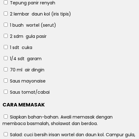
Tepung panir renyah
2 lembar
daun kol (iris tipis)
1 buah
wortel (serut)
2 sdm
gula pasir
1 sdt
cuka
1/4 sdt
garam
70 ml
air dingin
Saus mayonaise
Saus tomat/cabai
CARA MEMASAK
Siapkan bahan-bahan.
Awali memasak dengan
membaca basmalah, sholawat dan berdoa.
Salad: cuci bersih irisan wortel dan daun kol.
Campur gula,