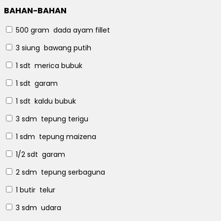
BAHAN-BAHAN
500 gram
dada ayam fillet
3 siung
bawang putih
1 sdt
merica bubuk
1 sdt
garam
1 sdt
kaldu bubuk
3 sdm
tepung terigu
1 sdm
tepung maizena
1/2 sdt
garam
2 sdm
tepung serbaguna
1 butir
telur
3 sdm
udara