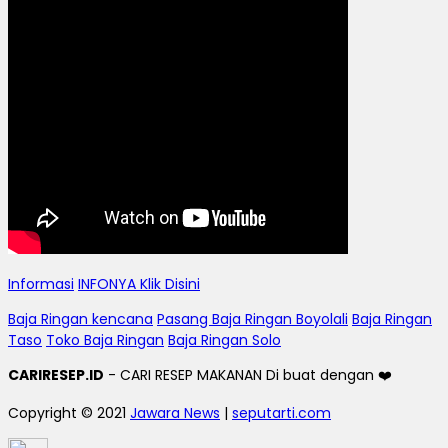
Informasi
INFONYA Klik Disini
Baja Ringan kencana
Pasang Baja Ringan Boyolali
Baja Ringan
Taso
Toko Baja Ringan
Baja Ringan Solo
CARIRESEP.ID
- CARI RESEP MAKANAN Di buat dengan ❤️
Copyright © 2021
Jawara News
|
seputarti.com