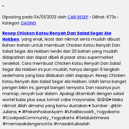
Diposting pada 04/01/2023 oleh
CARI RESEP
◦ Dilihat: 673x ◦
Kategori:
DAGING
Resep Chicken Katsu Renyah Dan Salad Segar Ala
Hokben
yang enak, lezat dan nikmat serta mudah dibuat.
Bahan-bahan untuk membuat Chicken Katsu Renyah Dan
Salad Segar Ala Hokben terdiri dari 20 bahan yang mudah
didapatkan dan dapat dibeli di pasar atau supermarket
terdekat.
Cara membuat Chicken Katsu Renyah Dan Salad
Segar Ala Hokben ini pun mudah, hanya dengan 9 langkah
sederhana yang bisa dilakukan oleh siapapun.
Resep Chicken
Katsu Renyah dan Salad Segar ala Hokben.
Udah lama banget
pengen bikin ini, gampil banget ternyata.
Dan rasanya pun
mantap, renyah luar dalam.
Apalagi ditambah dengan salad
wortel kubis plus saus tomat cabe mayonaise, 🤤🤤🤤♥️ Maka
nikmat Allah dimana yang kamu dustakan.
♥️ Sumber : @Erin
Juliana, ♥️ #PekanPosbarAyam #LihaiRecook6_Yogyakarta
#CookpadCommunity_Yogyakarta #SelaluIstimewa
#memasakdengancinta #masakituibadah