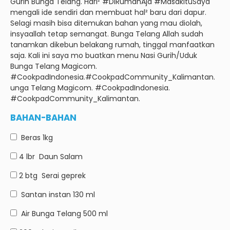
Gurih Bunga Telang.
Hari² #DiRumahAja #MasakItuSaya
mengali ide sendiri dan membuat hal² baru dari dapur.
Selagi masih bisa ditemukan bahan yang mau diolah,
insyaallah tetap semangat.
Bunga Telang Allah sudah
tanamkan dikebun belakang rumah, tinggal manfaatkan
saja.
Kali ini saya mo buatkan menu Nasi Gurih/Uduk
Bunga Telang Magicom.
#CookpadIndonesia.
#CookpadCommunity_Kalimantan.
unga Telang Magicom.
#CookpadIndonesia.
#CookpadCommunity_Kalimantan.
BAHAN-BAHAN
Beras
1kg
4 lbr
Daun Salam
2 btg
Serai geprek
Santan instan
130 ml
Air Bunga Telang
500 ml