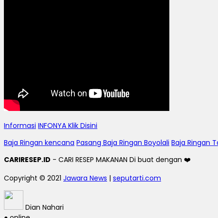
Informasi
INFONYA Klik Disini
Baja Ringan kencana
Pasang Baja Ringan Boyolali
Baja Ringan T
CARIRESEP.ID
- CARI RESEP MAKANAN Di buat dengan ❤️
Copyright © 2021
Jawara News
|
seputarti.com
Dian Nahari
● online