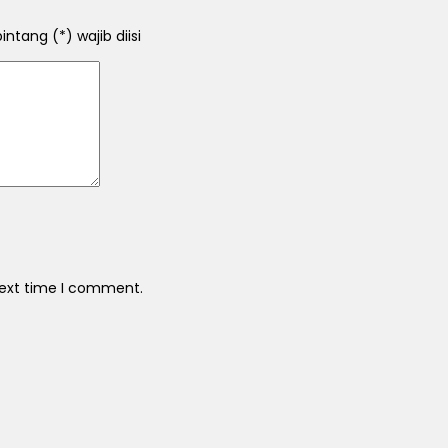
ntang (*) wajib diisi
next time I comment.