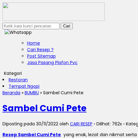
Cari
Home
Cari Resep ?
Post Sitemap
Jasa Pasang Plafon Pvc
Kategori
Restoran
Tempat Ngopi
Beranda
»
BUMBU
»
Sambel Cumi Pete
Sambel Cumi Pete
Diposting pada 30/11/2022 oleh
CARI RESEP
◦ Dilihat: 762x ◦ Kate
Resep Sambel Cumi Pete
yang enak, lezat dan nikmat sert