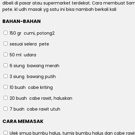
dibeli di pasar atau supermarket terdekat.
Cara membuat Sambe
pete.
kl udh masak yg satu ini bisa nambah berkali kali
BAHAN-BAHAN
150 gr
cumi, potong2
sesuai selera
pete
50 ml
udara
6 siung
bawang merah
3 siung
bawang putih
10 buah
cabe kriting
20 buah
cabe rawit, haluskan
7 buah
cabe rawit utuh
CARA MEMASAK
Ulek smua bumbu halus, tumis bumbu halus dan cabe raw