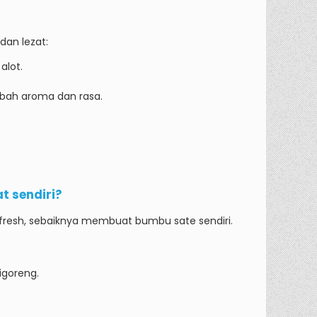
dan lezat:
alot.
bah aroma dan rasa.
t sendiri?
h fresh, sebaiknya membuat bumbu sate sendiri.
igoreng.