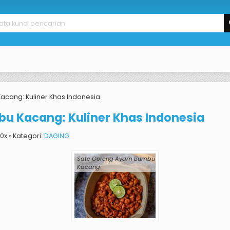
cang: Kuliner Khas Indonesia
u Kacang: Kuliner Khas Indonesia
690x ◦ Kategori:
DAGING
Sate Goreng Ayam Bumbu
Kacang