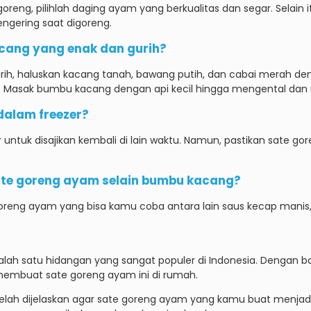
oreng, pilihlah daging ayam yang berkualitas dan segar. Selai
engering saat digoreng.
ang yang enak dan gurih?
h, haluskan kacang tanah, bawang putih, dan cabai merah de
a. Masak bumbu kacang dengan api kecil hingga mengental dan
dalam freezer?
 untuk disajikan kembali di lain waktu. Namun, pastikan sate 
sate goreng ayam selain bumbu kacang?
reng ayam yang bisa kamu coba antara lain saus kecap manis, 
lah satu hidangan yang sangat populer di Indonesia. Dengan
mbuat sate goreng ayam ini di rumah.
lah dijelaskan agar sate goreng ayam yang kamu buat menjadi le