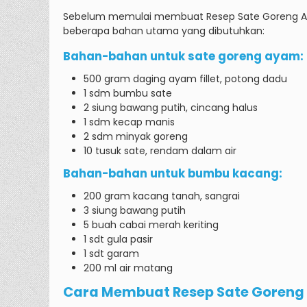
Sebelum memulai membuat Resep Sate Goreng Ayam
beberapa bahan utama yang dibutuhkan:
Bahan-bahan untuk sate goreng ayam:
500 gram daging ayam fillet, potong dadu
1 sdm bumbu sate
2 siung bawang putih, cincang halus
1 sdm kecap manis
2 sdm minyak goreng
10 tusuk sate, rendam dalam air
Bahan-bahan untuk bumbu kacang:
200 gram kacang tanah, sangrai
3 siung bawang putih
5 buah cabai merah keriting
1 sdt gula pasir
1 sdt garam
200 ml air matang
Cara Membuat Resep Sate Goren