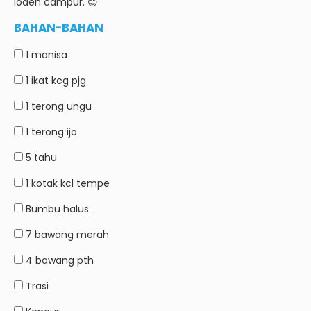
lodeh campur.
😊
BAHAN-BAHAN
1
manisa
1 ikat
kcg pjg
1
terong ungu
1
terong ijo
5
tahu
1 kotak
kcl tempe
Bumbu halus:
7
bawang merah
4
bawang pth
Trasi