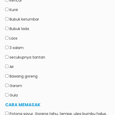
Kencur
Kunir
Bubuk ketumbar
Bubuk lada
Laos
3
salam
secukupnya
Santan
Air
Bawang goreng
Garam
Gula
CARA MEMASAK
Potong sayur. Goreng tahu, tempe, uleg bumbu halus,