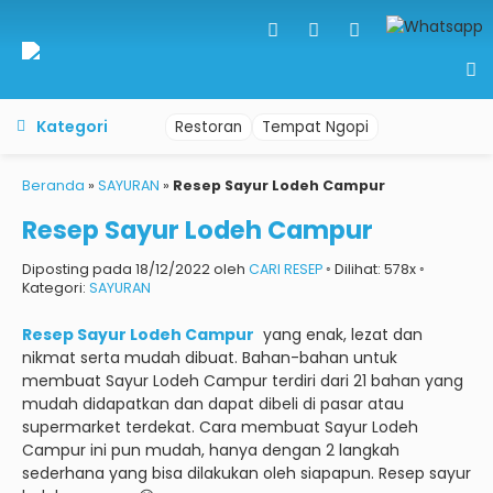
Kategori
Restoran
Tempat Ngopi
Beranda
»
SAYURAN
»
Resep Sayur Lodeh Campur
Resep Sayur Lodeh Campur
Diposting pada 18/12/2022 oleh
CARI RESEP
◦ Dilihat: 578x ◦
Kategori:
SAYURAN
Resep Sayur Lodeh Campur
yang enak, lezat dan
nikmat serta mudah dibuat.
Bahan-bahan untuk
membuat Sayur Lodeh Campur terdiri dari 21 bahan yang
mudah didapatkan dan dapat dibeli di pasar atau
supermarket terdekat.
Cara membuat Sayur Lodeh
Campur ini pun mudah, hanya dengan 2 langkah
sederhana yang bisa dilakukan oleh siapapun.
Resep sayur