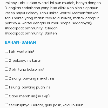
Pokcoy Tahu Bakso Wortel ini pun mudah, hanya dengan
3 langkah sederhana yang bisa dilakukan oleh siapapun.
Resep Sayur Pokcoy Tahu Bakso Wortel.
Memanfaatkan
tahu bakso yang masih tersisa di kulkas, masak campur
pokcoy & wortel dengan bumbu simpel seadanya😉
#cookpadcommunity_Cilegon
#cookpadcommunity_Banten
BAHAN-BAHAN
1 bh
wortel iris²
2
pokcoy, iris kasar
3 bh
tahu bakso, iris²
2 siung
bawang merah, iris
1 siung
bawang putih iris
Cabe merah iris(sy skip)
secukupnya
Garam, gula pasir, kaldu bubuk