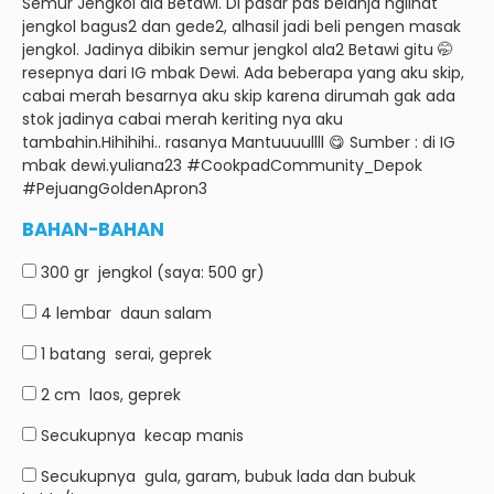
Semur Jengkol ala Betawi.
Di pasar pas belanja nglihat
jengkol bagus2 dan gede2, alhasil jadi beli pengen masak
jengkol.
Jadinya dibikin semur jengkol ala2 Betawi gitu 🤭
resepnya dari IG mbak Dewi.
Ada beberapa yang aku skip,
cabai merah besarnya aku skip karena dirumah gak ada
stok jadinya cabai merah keriting nya aku
tambahin.
Hihihihi.. rasanya Mantuuuullll 😋 Sumber : di IG
mbak dewi.yuliana23 #CookpadCommunity_Depok
#PejuangGoldenApron3
BAHAN-BAHAN
300 gr
jengkol (saya: 500 gr)
4 lembar
daun salam
1 batang
serai, geprek
2 cm
laos, geprek
Secukupnya
kecap manis
Secukupnya
gula, garam, bubuk lada dan bubuk