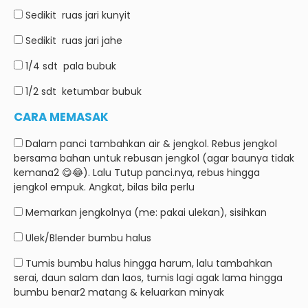
Sedikit
ruas jari kunyit
Sedikit
ruas jari jahe
1/4 sdt
pala bubuk
1/2 sdt
ketumbar bubuk
CARA MEMASAK
Dalam panci tambahkan air & jengkol.
Rebus jengkol
bersama bahan untuk rebusan jengkol (agar baunya tidak
kemana2 😋😂).
Lalu Tutup panci.nya, rebus hingga
jengkol empuk.
Angkat, bilas bila perlu
Memarkan jengkolnya (me: pakai ulekan), sisihkan
Ulek/Blender bumbu halus
Tumis bumbu halus hingga harum, lalu tambahkan
serai, daun salam dan laos, tumis lagi agak lama hingga
bumbu benar2 matang & keluarkan minyak