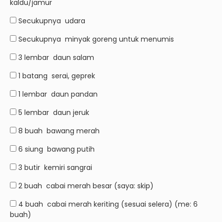
kaldu/jamur
Secukupnya
udara
Secukupnya
minyak goreng untuk menumis
3 lembar
daun salam
1 batang
serai, geprek
1 lembar
daun pandan
5 lembar
daun jeruk
8 buah
bawang merah
6 siung
bawang putih
3 butir
kemiri sangrai
2 buah
cabai merah besar (saya: skip)
4 buah
cabai merah keriting (sesuai selera) (me: 6
buah)