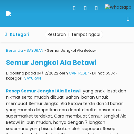
Kategori
Restoran
Tempat Ngopi
Beranda
»
SAYURAN
»
Semur Jengkol Ala Betawi
Semur Jengkol Ala Betawi
Diposting pada 04/12/2022 oleh
CARI RESEP
◦ Dilihat: 653x ◦
Kategori:
SAYURAN
Resep Semur Jengkol Ala Betawi
yang enak, lezat dan
nikmat serta mudah dibuat.
Bahan-bahan untuk
membuat Semur Jengkol Ala Betawi terdiri dari 21 bahan
yang mudah didapatkan dan dapat dibeli di pasar atau
supermarket terdekat.
Cara membuat Semur Jengkol Ala
Betawi ini pun mudah, hanya dengan 7 langkah
sederhana yang bisa dilakukan oleh siapapun.
Resep