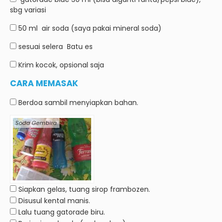
sbg variasi
50 ml
air soda (saya pakai mineral soda)
sesuai selera
Batu es
Krim kocok, opsional saja
CARA MEMASAK
Berdoa sambil menyiapkan bahan.
Soda Gembira
Siapkan gelas, tuang sirop frambozen.
Disusul kental manis.
Lalu tuang gatorade biru.