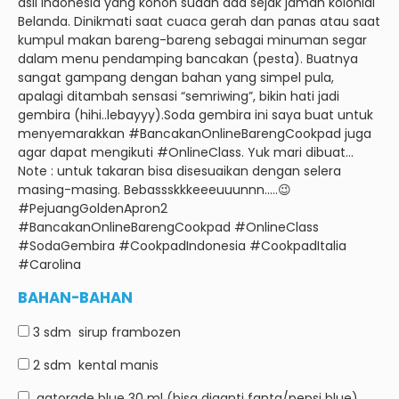
asli Indonesia yang konon sudah ada sejak jaman kolonial
Belanda.
Dinikmati saat cuaca gerah dan panas atau saat
kumpul makan bareng-bareng sebagai minuman segar
dalam menu pendamping bancakan (pesta).
Buatnya
sangat gampang dengan bahan yang simpel pula,
apalagi ditambah sensasi “semriwing”, bikin hati jadi
gembira (hihi..lebayyy).
Soda gembira ini saya buat untuk
menyemarakkan #BancakanOnlineBarengCookpad juga
agar dapat mengikuti #OnlineClass.
Yuk mari dibuat…
Note :
untuk takaran bisa disesuaikan dengan selera
masing-masing.
Bebassskkkeeeuuunnn…..😉
#PejuangGoldenApron2 ​​
#BancakanOnlineBarengCookpad #OnlineClass
#SodaGembira #CookpadIndonesia #CookpadItalia
#Carolina
BAHAN-BAHAN
3 sdm
sirup frambozen
2 sdm
kental manis
gatorade blue
30 ml (bisa diganti fanta/pepsi blue),