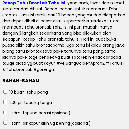
Resep Tahu Brontak Tahu Isi
yang enak, lezat dan nikmat
serta mudah dibuat.
Bahan-bahan untuk membuat Tahu
Brontak Tahu Isi terdiri dari 19 bahan yang mudah didapatkan
dan dapat dibeli di pasar atau supermarket terdekat.
Cara
membuat Tahu Brontak Tahu Isi ini pun mudah, hanya
dengan 3 langkah sederhana yang bisa dilakukan oleh
siapapun.
Resep Tahu brontak/tahu isi.
Hari ini buat buka
puasa,bikin tahu brontak sama juga tahu isi,kalau orang jawa
bilang tahu brontak,saya pake tahunya tahu pong,sama
isianya pake toge pendek yg buat soto,lebih enak daripada
tauge biasa yg buat sayur #PejuangGoldenApron2 ​​#Tahuisi
#Tahubrontak #gorengan
BAHAN-BAHAN
10 buah
tahu pong
200 gr
tepung terigu
1 sdm
tepung beras(opsional)
1 sdm
air kapur sirih yg bening(opsional)