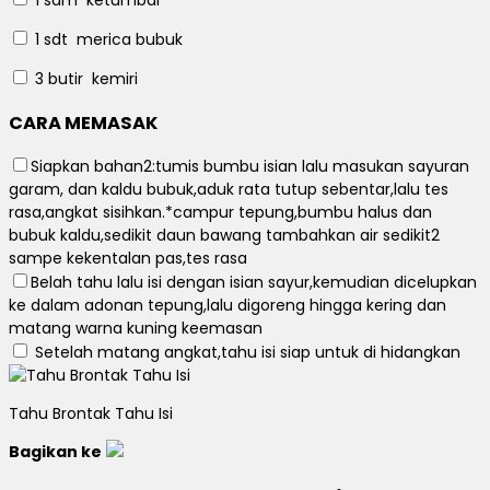
1 sdm
ketumbar
1 sdt
merica bubuk
3 butir
kemiri
CARA MEMASAK
Siapkan bahan2:tumis bumbu isian lalu masukan sayuran
garam, dan kaldu bubuk,aduk rata tutup sebentar,lalu tes
rasa,angkat sisihkan.*campur tepung,bumbu halus dan
bubuk kaldu,sedikit daun bawang tambahkan air sedikit2
sampe kekentalan pas,tes rasa
Belah tahu lalu isi dengan isian sayur,kemudian dicelupkan
ke dalam adonan tepung,lalu digoreng hingga kering dan
matang warna kuning keemasan
Setelah matang angkat,tahu isi siap untuk di hidangkan
Tahu Brontak Tahu Isi
Bagikan ke