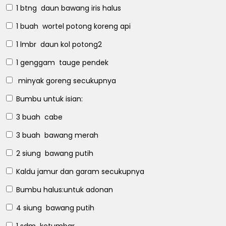
1 btng
daun bawang iris halus
1 buah
wortel potong koreng api
1 lmbr
daun kol potong2
1 genggam
tauge pendek
minyak goreng
secukupnya
Bumbu untuk isian:
3 buah
cabe
3 buah
bawang merah
2 siung
bawang putih
Kaldu jamur dan garam
secukupnya
Bumbu halus:untuk adonan
4 siung
bawang putih