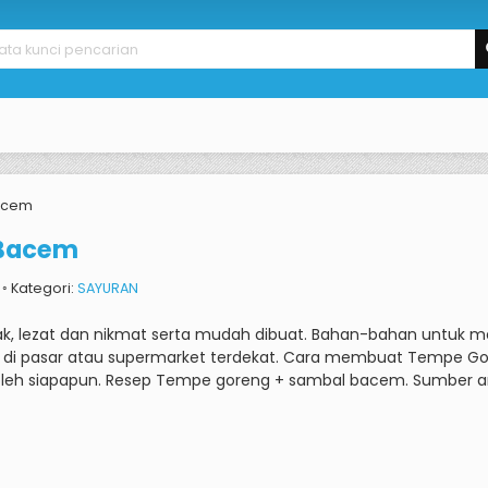
acem
 Bacem
x ◦ Kategori:
SAYURAN
, lezat dan nikmat serta mudah dibuat.
Bahan-bahan untuk me
 di pasar atau supermarket terdekat.
Cara membuat Tempe Gor
oleh siapapun.
Resep Tempe goreng + sambal bacem.
Sumber a