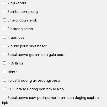
2 biji
kemiri
Bumbu cemplung :
5 helai
daun jeruk
3 batang
sereh
1 ruas
laos
2 buah
jeruk nipis besar
Secukupnya
garam dan gula pasir
1-1,5 ltr
air
Isian :
1 plastik
udang uk sedang/besar
10-15
bakso udang dan bakso ikan
Secukupnya
sawi putih,jamur tiram dan daging sapi iris
tipis