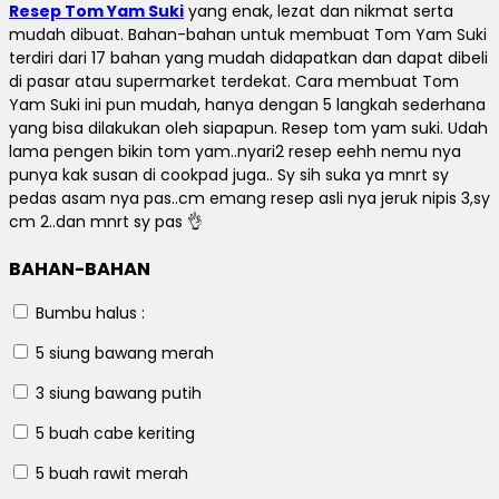
Resep Tom Yam Suki
yang enak, lezat dan nikmat serta
mudah dibuat.
Bahan-bahan untuk membuat Tom Yam Suki
terdiri dari 17 bahan yang mudah didapatkan dan dapat dibeli
di pasar atau supermarket terdekat.
Cara membuat Tom
Yam Suki ini pun mudah, hanya dengan 5 langkah sederhana
yang bisa dilakukan oleh siapapun.
Resep tom yam suki.
Udah
lama pengen bikin tom yam..nyari2 resep eehh nemu nya
punya kak susan di cookpad juga.. Sy sih suka ya mnrt sy
pedas asam nya pas..cm emang resep asli nya jeruk nipis 3,sy
cm 2..dan mnrt sy pas 👌
BAHAN-BAHAN
Bumbu halus :
5 siung
bawang merah
3 siung
bawang putih
5 buah
cabe keriting
5 buah
rawit merah