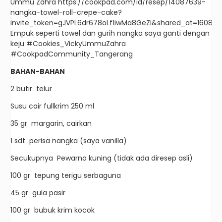
Ummu Zahra https://cookpad.com/id/resep/14087639-
nangka-towel-roll-crepe-cake?
invite_token=gJVPL6dr678oLf1iwMa8GeZi&shared_at=16086
Empuk seperti towel dan gurih nangka saya ganti dengan
keju #Cookies_VickyUmmuZahra
#CookpadCommunity_Tangerang
BAHAN-BAHAN
2 butir telur
Susu cair fullkrim 250 ml
35 gr margarin, cairkan
1 sdt perisa nangka (saya vanilla)
Secukupnya Pewarna kuning (tidak ada diresep asli)
100 gr tepung terigu serbaguna
45 gr gula pasir
100 gr bubuk krim kocok