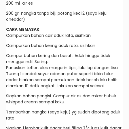
200 ml air es
200 gr nangka tanpa biji, potong kecil2 (saya keju
cheddar)
CARA MEMASAK
Campurkan bahan cair aduk rata, sisihkan
Campurkan bahan kering aduk rata, sisihkan
Campur bahan kering dan basah. Aduk hingga tidak
menggerindil. Saring.
Panaskan teflon oles margarin tipis, lalu lap dengan tisu.
Tuang 1 sendok sayur adonan putar seperti bikin telur
dadar biarkan sampai permukaan tidak basah lalu balik
diamkan 10 detik angkat. Lakukan sampai selesai
Siapkan bahan pengisi. Campur air es dan mixer bubuk
whipped cream sampai kaku
Tambahkan nangka (saya keju) yg sudah dipotong aduk
rata
Siapkan 1 lembar kulit dadar beri filling 3/4 luas kulit dadar