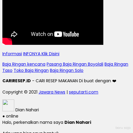
Informasi
INFONYA Klik Disini
Baja Ringan kencana
Pasang Baja Ringan Boyolali
Baja Ringan
Taso
Toko Baja Ringan
Baja Ringan Solo
CARIRESEP.ID
- CARI RESEP MAKANAN Di buat dengan ❤️
Copyright © 2021
Jawara News
|
seputarti.com
Dian Nahari
● online
Halo, perkenalkan nama saya
Dian Nahari
baru saja