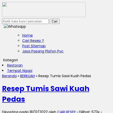
Cari
Home
Cari Resep ?
Post Sitemap
Jasa Pasang Plafon Pvc
Kategori
Restoran
Tempat Ngopi
Beranda
»
BERKUAH
»
Resep Tumis Sawi Kuah Pedas
Resep Tumis Sawi Kuah
Pedas
Diposting pada 18/12/2022 oleh
CARI RESEP
◦ Dilihat: 573x ◦