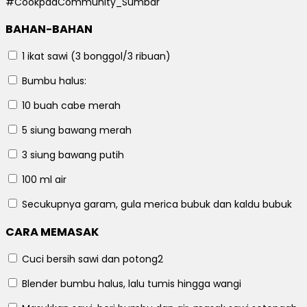
#CookpadCommunity_Sumbar
BAHAN-BAHAN
1 ikat
sawi (3 bonggol/3 ribuan)
Bumbu halus:
10 buah
cabe merah
5 siung
bawang merah
3 siung
bawang putih
100 ml
air
Secukupnya
garam, gula merica bubuk dan kaldu bubuk
CARA MEMASAK
Cuci bersih sawi dan potong2
Blender bumbu halus, lalu tumis hingga wangi