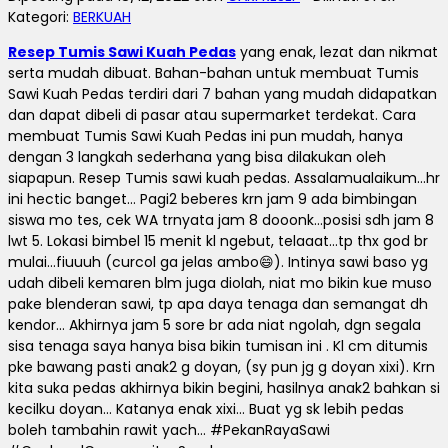
Kategori:
BERKUAH
Resep Tumis Sawi Kuah Pedas
yang enak, lezat dan nikmat
serta mudah dibuat.
Bahan-bahan untuk membuat Tumis
Sawi Kuah Pedas terdiri dari 7 bahan yang mudah didapatkan
dan dapat dibeli di pasar atau supermarket terdekat.
Cara
membuat Tumis Sawi Kuah Pedas ini pun mudah, hanya
dengan 3 langkah sederhana yang bisa dilakukan oleh
siapapun.
Resep Tumis sawi kuah pedas.
Assalamualaikum…hr
ini hectic banget… Pagi2 beberes krn jam 9 ada bimbingan
siswa mo tes, cek WA trnyata jam 8 dooonk…posisi sdh jam 8
lwt 5. Lokasi bimbel 15 menit kl ngebut, telaaat…tp thx god br
mulai…fiuuuh (curcol ga jelas ambo😄).
Intinya sawi baso yg
udah dibeli kemaren blm juga diolah, niat mo bikin kue muso
pake blenderan sawi, tp apa daya tenaga dan semangat dh
kendor… Akhirnya jam 5 sore br ada niat ngolah, dgn segala
sisa tenaga saya hanya bisa bikin tumisan ini .
Kl cm ditumis
pke bawang pasti anak2 g doyan, (sy pun jg g doyan xixi).
Krn
kita suka pedas akhirnya bikin begini, hasilnya anak2 bahkan si
kecilku doyan… Katanya enak xixi… Buat yg sk lebih pedas
boleh tambahin rawit yach… #PekanRayaSawi