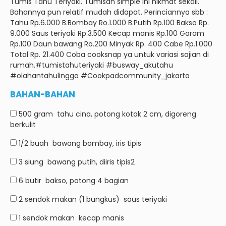
Tumis Tahu Teriyaki.
Tumisan simple ini nikmat sekali.
Bahannya pun relatif mudah didapat.
Perinciannya sbb :
Tahu Rp.6.000 B.Bombay Ro.1.000 B.Putih Rp.100 Bakso Rp.
9.000 Saus teriyaki Rp.3.500 Kecap manis Rp.100 Garam
Rp.100 Daun bawang Ro.200 Minyak Rp.
400 Cabe Rp.1.000
Total Rp.
21.400 Coba cooksnap ya untuk variasi sajian di
rumah.
#tumistahuteriyaki #busway_akutahu
#olahantahulingga #Cookpadcommunity_jakarta
BAHAN-BAHAN
500 gram
tahu cina, potong kotak 2 cm, digoreng
berkulit
1/2 buah
bawang bombay, iris tipis
3 siung
bawang putih, diiris tipis2
6 butir
bakso, potong 4 bagian
2 sendok makan (1 bungkus)
saus teriyaki
1 sendok makan
kecap manis