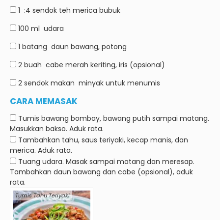
1
:4 sendok teh merica bubuk
100 ml
udara
1 batang
daun bawang, potong
2 buah
cabe merah keriting, iris (opsional)
2 sendok makan
minyak untuk menumis
CARA MEMASAK
Tumis bawang bombay, bawang putih sampai matang.
Masukkan bakso.
Aduk rata.
Tambahkan tahu, saus teriyaki, kecap manis, dan
merica.
Aduk rata.
Tuang udara.
Masak sampai matang dan meresap.
Tambahkan daun bawang dan cabe (opsional), aduk
rata.
Tumis Tahu Teriyaki