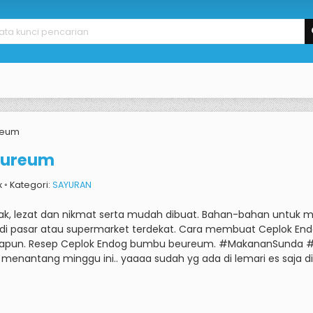
reum
eureum
x ◦ Kategori:
SAYURAN
k, lezat dan nikmat serta mudah dibuat.
Bahan-bahan untuk me
di pasar atau supermarket terdekat.
Cara membuat Ceplok End
papun.
Resep Ceplok Endog bumbu beureum.
#MakananSunda #
nantang minggu ini.. yaaaa sudah yg ada di lemari es saja di 