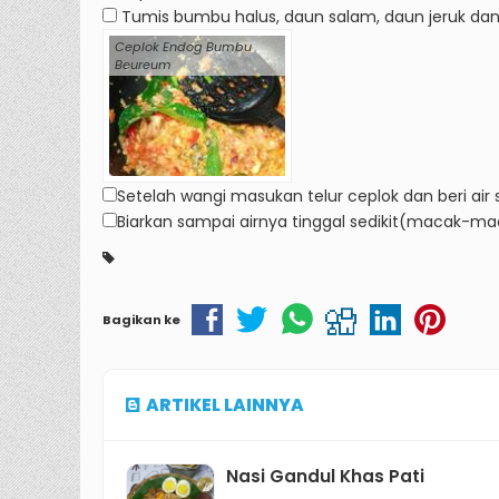
Tumis bumbu halus, daun salam, daun jeruk dan 
Ceplok Endog Bumbu
Beureum
Setelah wangi masukan telur ceplok dan beri air 
Biarkan sampai airnya tinggal sedikit(macak-ma
Bagikan ke
ARTIKEL LAINNYA
Nasi Gandul Khas Pati