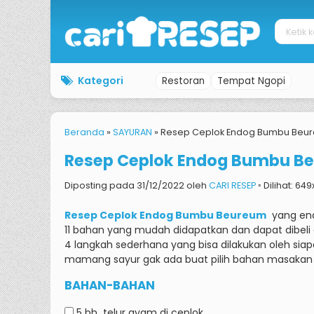
Kategori
Restoran
Tempat Ngopi
Beranda
»
SAYURAN
»
Resep Ceplok Endog Bumbu Beu
Resep Ceplok Endog Bumbu B
Diposting pada 31/12/2022 oleh
CARI RESEP
◦ Dilihat: 649
Resep Ceplok Endog Bumbu Beureum
yang ena
11 bahan yang mudah didapatkan dan dapat dibeli 
4 langkah sederhana yang bisa dilakukan oleh sia
mamang sayur gak ada buat pilih bahan masakan me
BAHAN-BAHAN
5 bh
telur ayam di ceplok