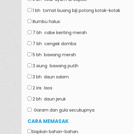
1 bh
tomat buang biji potong kotak-kotak
Bumbu halus:
7 bh
cabe keriting merah
7 bh
cengek domba
5 bh
bawang merah
3 siung
bawang putih
3 bh
daun salam
2 iris
laos
2 bh
daun jeruk
Garam dan gula
secukupnya
CARA MEMASAK
Siapkan bahan-bahan.