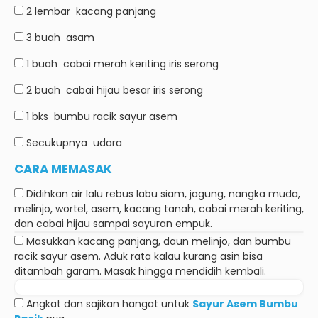
2 lembar
kacang panjang
3 buah
asam
1 buah
cabai merah keriting iris serong
2 buah
cabai hijau besar iris serong
1 bks
bumbu racik sayur asem
Secukupnya
udara
CARA MEMASAK
Didihkan air lalu rebus labu siam, jagung, nangka muda,
melinjo, wortel, asem, kacang tanah, cabai merah keriting,
dan cabai hijau sampai sayuran empuk.
Masukkan kacang panjang, daun melinjo, dan bumbu
racik sayur asem. Aduk rata kalau kurang asin bisa
ditambah garam. Masak hingga mendidih kembali.
Angkat dan sajikan hangat untuk
Sayur Asem Bumbu