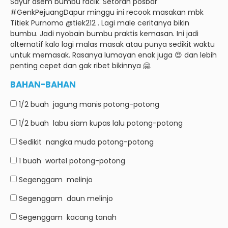
Sayur asem bumbu racik.
Setoran posbar
#GenkPejuangDapur minggu ini recook masakan mbk
Titiek Purnomo @tiek212 .
Lagi male ceritanya bikin
bumbu.
Jadi nyobain bumbu praktis kemasan.
Ini jadi
alternatif kalo lagi malas masak atau punya sedikit waktu
untuk memasak.
Rasanya lumayan enak juga 😍 dan lebih
penting cepet dan gak ribet bikinnya 🤗.
BAHAN-BAHAN
1/2 buah
jagung manis potong-potong
1/2 buah
labu siam kupas lalu potong-potong
Sedikit
nangka muda potong-potong
1 buah
wortel potong-potong
Segenggam
melinjo
Segenggam
daun melinjo
Segenggam
kacang tanah