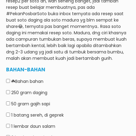
resep2 per soto an, wah seneng banget, jadi tambah
resep buat belajar membuatnya, pas ada
#PekanPosbarSoto buka inbox ternyata ada resep saat
buat soto daging ala soto madura yg blm sempat ke
share😂, ternyata pas banget momentnya.. Rasa soto
daging ini memakai resep soto.
Madura, dng ciri khasnya
ada campuran tumbukan beras, supaya membuat kuah
bertambah kental, lebih baik lagi apabila ditambahkan
dng 2-3 udang yg jadi satu di tumbuk bersama bumbu,
malah akan membuat kuah jadi bertambah gurih.
BAHAN-BAHAN
☘️Bahan bahan
250 gram
daging
50 gram
gajih sapi
1 batang
sereh, di geprek
1 lembar
daun salam