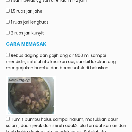
1 sdm
beras yg sdh direndam 1-2 jam
1.5 ruas jari
jahe
1 ruas jari
lengkuas
2 ruas jari
kunyit
CARA MEMASAK
Rebus daging dan gajih dng air 800 ml sampai
mendidih, setelah itu kecilkan api, sambil lakukan dng
mengerjakan bumbu dan beras untuk di haluskan.
Soto Daging
Tumis bumbu halus sampai harum, masukkan daun
salam, daun jeruk dan sereh aduk2 lalu tambahkan air dari
kuah kaldu daging satu sendok sayur. Setelah itu