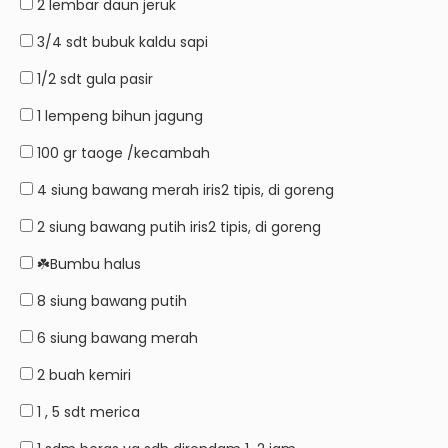
2 lembar
daun jeruk
3/4 sdt
bubuk kaldu sapi
1/2 sdt
gula pasir
1 lempeng
bihun jagung
100 gr
taoge /kecambah
4 siung
bawang merah iris2 tipis, di goreng
2 siung
bawang putih iris2 tipis, di goreng
☘️Bumbu halus
8 siung
bawang putih
6 siung
bawang merah
2 buah
kemiri
1
, 5 sdt merica