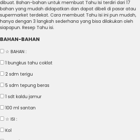
dibuat.
Bahan-bahan untuk membuat Tahu Isi terdiri dari 17
bahan yang mudah didapatkan dan dapat dibeli di pasar atau
supermarket terdekat.
Cara membuat Tahu Isi ini pun mudah,
hanya dengan 3 langkah sederhana yang bisa dilakukan oleh
siapapun.
Resep Tahu isi.
BAHAN-BAHAN
☆ BAHAN :
1 bungkus
tahu coklat
2 sdm
terigu
5 sdm
tepung beras
1 sdt
kaldu jamur
100 ml
santan
☆ ISI :
Kol