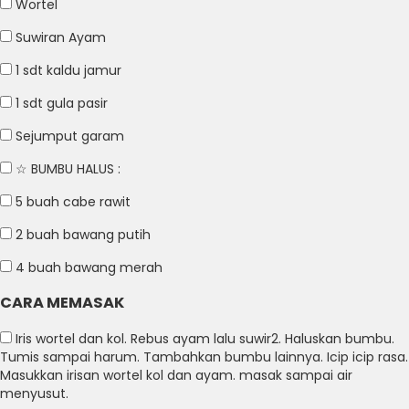
Wortel
Suwiran Ayam
1 sdt
kaldu jamur
1 sdt
gula pasir
Sejumput
garam
☆ BUMBU HALUS :
5 buah
cabe rawit
2 buah
bawang putih
4 buah
bawang merah
CARA MEMASAK
Iris wortel dan kol. Rebus ayam lalu suwir2. Haluskan bumbu.
Tumis sampai harum. Tambahkan bumbu lainnya. Icip icip rasa.
Masukkan irisan wortel kol dan ayam. masak sampai air
menyusut.