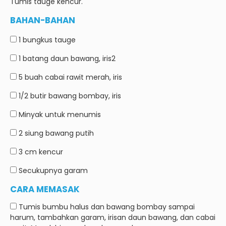
Tumis tauge kencur.
BAHAN-BAHAN
1 bungkus
tauge
1 batang
daun bawang, iris2
5 buah
cabai rawit merah, iris
1/2 butir
bawang bombay, iris
Minyak untuk menumis
2 siung
bawang putih
3 cm
kencur
Secukupnya
garam
CARA MEMASAK
Tumis bumbu halus dan bawang bombay sampai
harum, tambahkan garam, irisan daun bawang, dan cabai