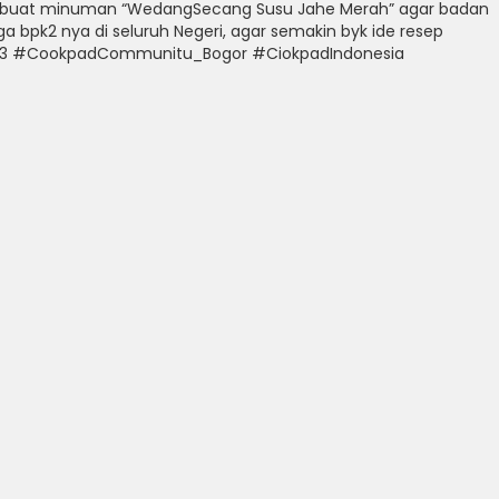
 buat minuman “WedangSecang Susu Jahe Merah” agar badan
 bpk2 nya di seluruh Negeri, agar semakin byk ide resep
pron3 #CookpadCommunitu_Bogor #CiokpadIndonesia