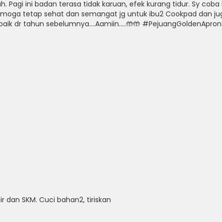
ah.
Pagi ini badan terasa tidak karuan, efek kurang tidur.
Sy coba
emoga tetap sehat dan semangat jg untuk ibu2 Cookpad dan juga
h baik dr tahun sebelumnya….Aamiin…..🤲🤲 #PejuangGoldenA
r dan SKM. Cuci bahan2, tiriskan