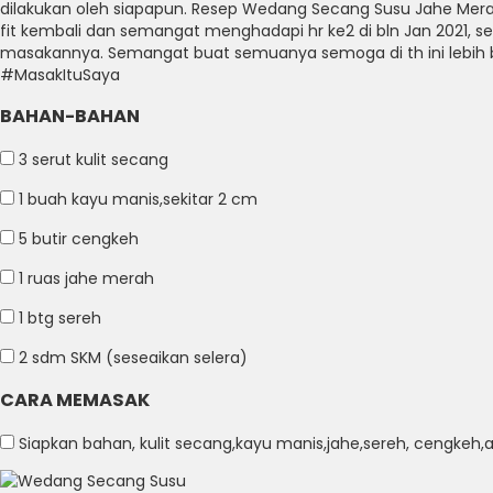
dilakukan oleh siapapun.
Resep Wedang Secang Susu Jahe Mer
fit kembali dan semangat menghadapi hr ke2 di bln Jan 2021, s
masakannya.
Semangat buat semuanya semoga di th ini lebi
#MasakItuSaya
BAHAN-BAHAN
3 serut
kulit secang
1 buah
kayu manis,sekitar 2 cm
5 butir
cengkeh
1 ruas
jahe merah
1 btg
sereh
2 sdm
SKM (seseaikan selera)
CARA MEMASAK
Siapkan bahan, kulit secang,kayu manis,jahe,sereh, cengkeh,ai