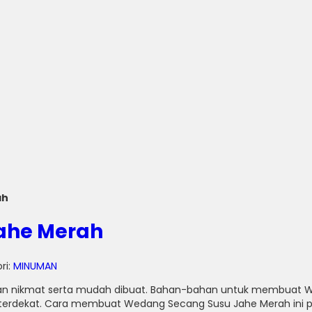
ah
ahe Merah
ri:
MINUMAN
an nikmat serta mudah dibuat.
Bahan-bahan untuk membuat Wed
terdekat.
Cara membuat Wedang Secang Susu Jahe Merah ini p