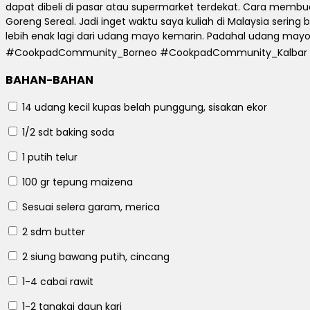
dapat dibeli di pasar atau supermarket terdekat.
Cara membuat
Goreng Sereal.
Jadi inget waktu saya kuliah di Malaysia sering
lebih enak lagi dari udang mayo kemarin.
Padahal udang mayo
#CookpadCommunity_Borneo #CookpadCommunity_Kalbar
BAHAN-BAHAN
14
udang kecil kupas belah punggung, sisakan ekor
1/2 sdt
baking soda
1
putih telur
100 gr
tepung maizena
Sesuai selera
garam, merica
2 sdm
butter
2 siung
bawang putih, cincang
1-4
cabai rawit
1-2 tangkai
daun kari